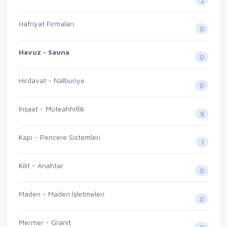
2
Hafriyat Firmaları
0
Havuz - Sauna
0
Hırdavat - Nalburiye
0
İnşaat - Müteahhitlik
9
Kapı - Pencere Sistemleri
1
Kilit - Anahtar
0
Maden - Maden İşletmeleri
0
Mermer - Granit