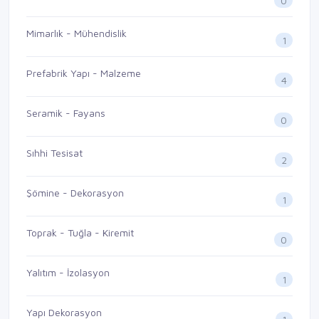
0
Mimarlık - Mühendislik
1
Prefabrik Yapı - Malzeme
4
Seramik - Fayans
0
Sıhhi Tesisat
2
Şömine - Dekorasyon
1
Toprak - Tuğla - Kiremit
0
Yalıtım - İzolasyon
1
Yapı Dekorasyon