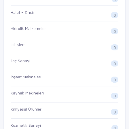
Halat - Zincir
0
Hidrolik Malzemeler
0
Isıl İşlem
0
İlaç Sanayi
0
İnşaat Makineleri
0
Kaynak Makineleri
0
Kimyasal Ürünler
0
Kozmetik Sanayi
1