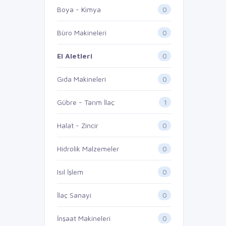
0
Boya - Kimya
0
Büro Makineleri
0
El Aletleri
0
Gıda Makineleri
1
Gübre - Tarım İlaç
0
Halat - Zincir
0
Hidrolik Malzemeler
0
Isıl İşlem
0
İlaç Sanayi
0
İnşaat Makineleri