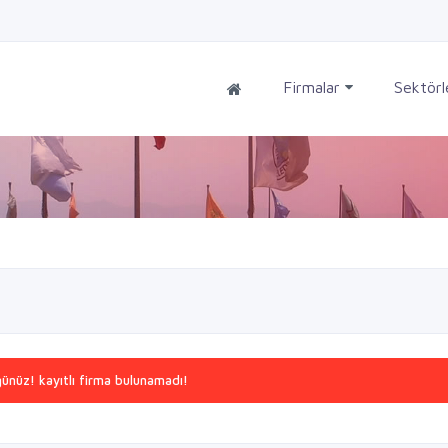
Firmalar
Sektör
nüz! kayıtlı firma bulunamadı!