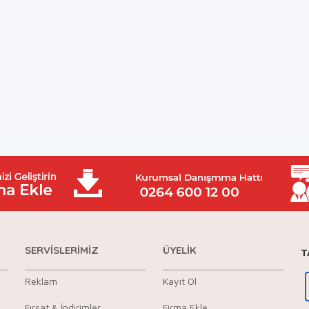
SERVİSLERİMİZ
ÜYELİK
T
Reklam
Kayıt Ol
Fırsat & İndirimler
Firma Ekle