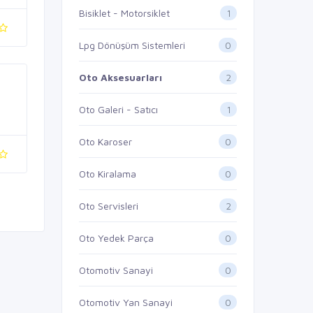
1
Bisiklet - Motorsiklet
0
Lpg Dönüşüm Sistemleri
2
Oto Aksesuarları
1
Oto Galeri - Satıcı
0
Oto Karoser
0
Oto Kiralama
2
Oto Servisleri
0
Oto Yedek Parça
0
Otomotiv Sanayi
0
Otomotiv Yan Sanayi