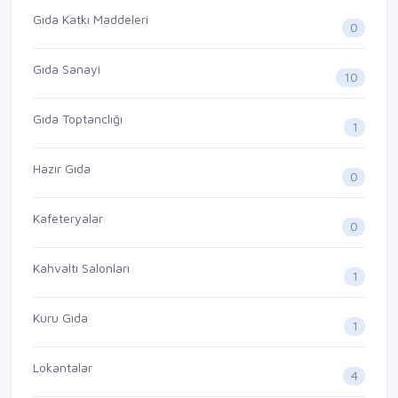
Gıda Katkı Maddeleri
0
Gıda Sanayi
10
Gıda Toptanclığı
1
Hazır Gıda
0
Kafeteryalar
0
Kahvaltı Salonları
1
Kuru Gıda
1
Lokantalar
4