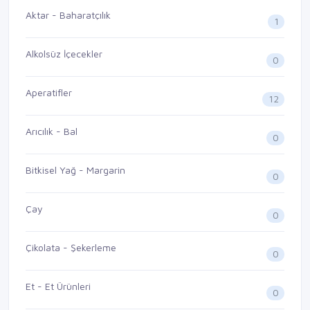
Aktar - Baharatçılık
1
Alkolsüz İçecekler
0
Aperatifler
12
Arıcılık - Bal
0
Bitkisel Yağ - Margarin
0
Çay
0
Çikolata - Şekerleme
0
Et - Et Ürünleri
0