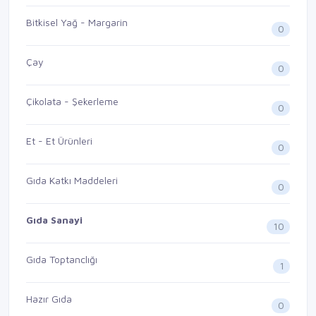
Bitkisel Yağ - Margarin
0
Çay
0
Çikolata - Şekerleme
0
Et - Et Ürünleri
0
Gıda Katkı Maddeleri
0
Gıda Sanayi
10
Gıda Toptanclığı
1
Hazır Gıda
0