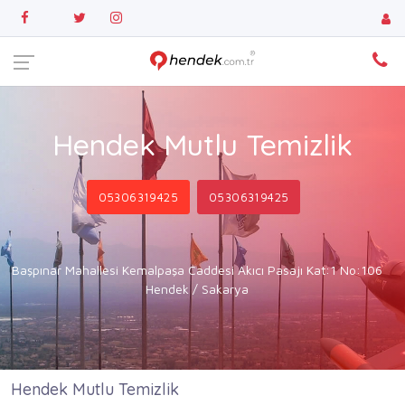
Hendek Mutlu Temizlik
05306319425
05306319425
Başpınar Mahallesi Kemalpaşa Caddesi Akıcı Pasajı Kat:1 No:106
Hendek / Sakarya
Hendek Mutlu Temizlik