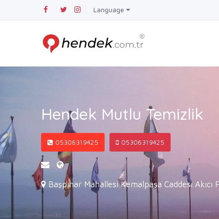
Language
Hendek Mutlu Temizlik
05306319425
05306319425
Başpınar Mahallesi Kemalpaşa Caddesi Akıcı 