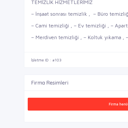
TEMİZLİK HİZMETLERİMİZ
– İnşaat sonrası temizlik , – Büro temizliğ
– Cami temizliği , – Ev temizliği , – Apar
– Merdiven temizliği , – Koltuk yıkama , 
İşletme ID : #103
Firma Resimleri
Firma henü