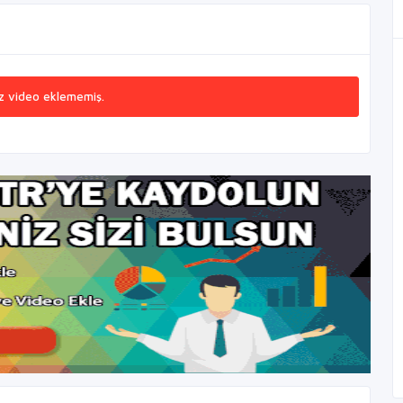
z video eklememiş.