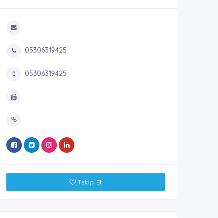
05306319425
05306319425
Takip Et