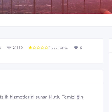
e
21680
1 puanlama.
0
mizlik hizmetlerini sunan Mutlu Temizliğin