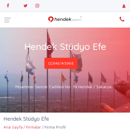
Hendek Stüdyo Efe
02646145966
Muammer Sencer Caddesi No: 19 Hendek / Sakarya
Hendek Stüdyo Efe
Ana Sayfa
Firmalar
Firma Profil