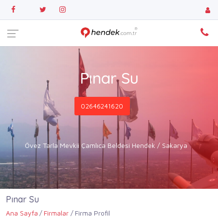
Pınar Su
02646241620
Övez Tarla Mevkii Çamlıca Beldesi Hendek / Sakarya
Pınar Su
Ana Sayfa
Firmalar
Firma Profil