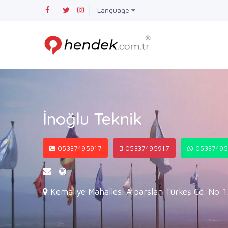
Language
İnoğlu Teknik
05337495917
05337495917
05337495
Kemaliye Mahallesi Alparslan Türkeş Cd. No: