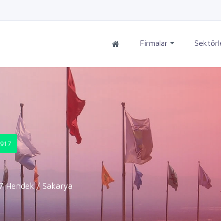
Firmalar
Sektör
917
17 Hendek / Sakarya