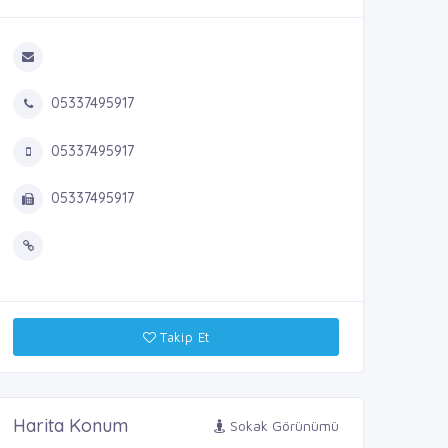
05337495917
05337495917
05337495917
Takip Et
Harita Konum
Sokak Görünümü