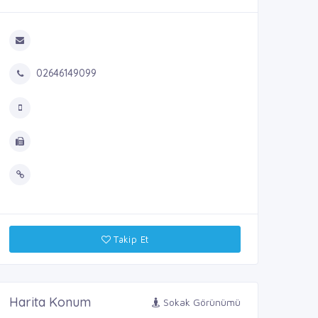
02646149099
Takip Et
Harita Konum
Sokak Görünümü