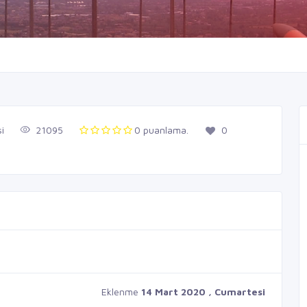
i
21095
0 puanlama.
0
Eklenme
14 Mart 2020 , Cumartesi