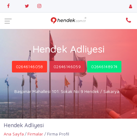
Hendek Adliyesi
02646146058
02646146059
02646148974
Başpınar Mahallesi 101. Sokak No:9 Hendek / Sakarya
Hendek Adliyesi
Ana Sayfa
Firmalar
Firma Profil