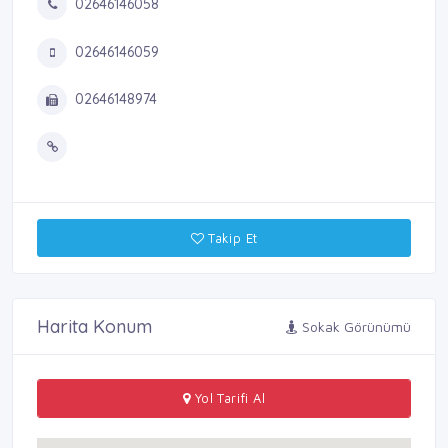
02646146058
02646146059
02646148974
Takip Et
Harita Konum
Sokak Görünümü
Yol Tarifi Al