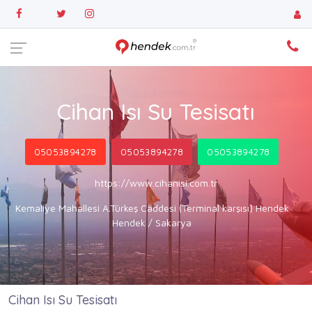
Cihan Isı Su Tesisatı
05053894278
05053894278
05053894278
https://www.cihanisi.com.tr
Kemaliye Mahallesi A.Türkeş Caddesi (Terminal karşısı) Hendek
Hendek / Sakarya
Cihan Isı Su Tesisatı