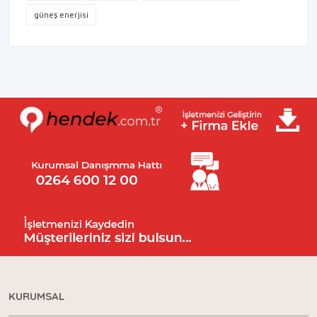
su sesisatı
su kaçağı
kombi petek temizliği
güneş enerjisi
KURUMSAL