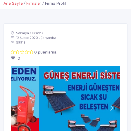
Ana Sayfa
Firmalar
Firma Profil
Sakarya / Hendek
12 Şubat 2020 , Çarşamba
59919
0 puanlama.
0