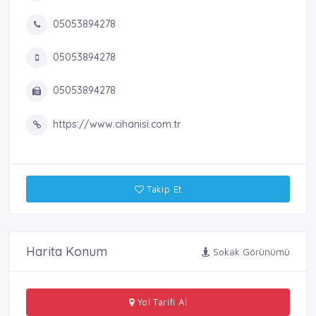
05053894278
05053894278
05053894278
https://www.cihanisi.com.tr
Takip Et
Harita Konum
Sokak Görünümü
Yol Tarifi Al