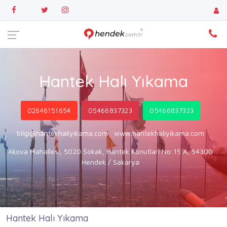
Hantek Halı Yıkama
02646151654
05466837323
05466837323
bilgi@hantekhaliyikama.com
www.hantekhaliyikama.com
Akova Mahallesi, 5020 Sokak, Hantek Konutları No:15 A, 54300
Hendek / Sakarya
Hantek Halı Yıkama