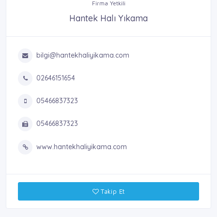
Firma Yetkili
Hantek Halı Yıkama
bilgi@hantekhaliyikama.com
02646151654
05466837323
05466837323
www.hantekhaliyikama.com
Takip Et