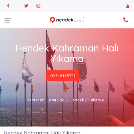
Hendek Kahraman Halı
Yıkama
02646145721
Yeni Mah. Cami Sok. 2 Hendek / Sakarya
Hendek Kahraman Halı Yıkama