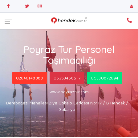
Poyraz Tur Personel
Taşımacılığı
02646148888
05353468517
05330872694
www.poyraztur.com
Dereboğazı Mahallesi Ziya Gökalp Caddesi No:17 / B Hendek /
Sakarya