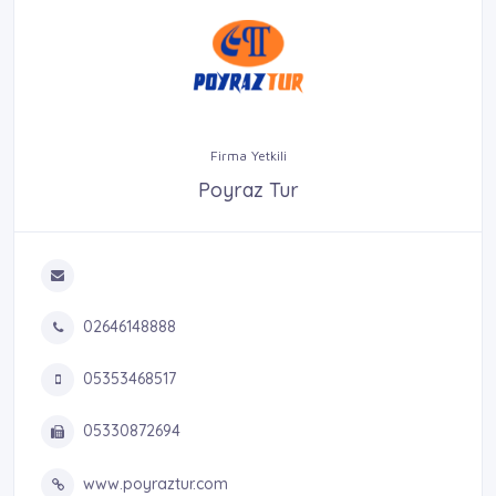
Firma Yetkili
Poyraz Tur
02646148888
05353468517
05330872694
www.poyraztur.com