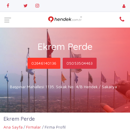
Ekrem Perde
02646140136
05053504463
Başpınar Mahallesi 1135. Sokak No: 4/B Hendek / Sakarya
Ekrem Perde
Ana Sayfa
Firmalar
Firma Profil