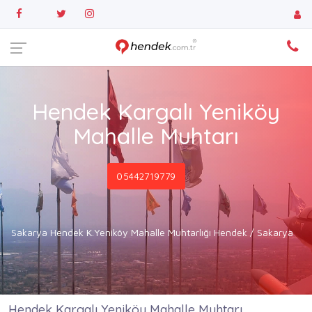
Hendek Kargalı Yeniköy
Mahalle Muhtarı
05442719779
Sakarya Hendek K.Yeniköy Mahalle Muhtarlığı Hendek / Sakarya
Hendek Kargalı Yeniköy Mahalle Muhtarı