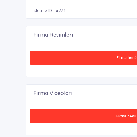
İşletme ID : #271
Firma Resimleri
Firma henü
Firma Videoları
Firma henü