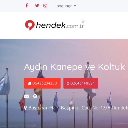
Language
Aydın Kanepe ve Koltuk 
05436234253
02646149821
Başpınar Mah. Başpınar Cad. No:17/A Hendek