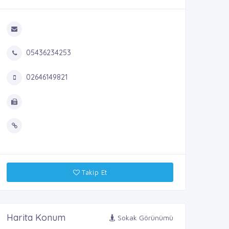
05436234253
02646149821
Takip Et
Harita Konum
Sokak Görünümü