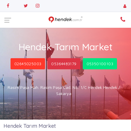
Hendek Tarım Market
02645025003
05364483179
05350100103
Rasim Paşa Mah. Rasim Paşa Cad. No: 1/C Hendek Hendek /
Sakarya
Hendek Tarım Market