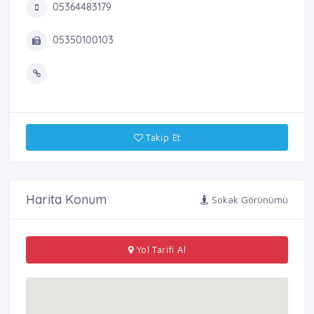
05364483179
05350100103
Takip Et
Harita Konum
Sokak Görünümü
Yol Tarifi Al