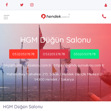
HGM Düğün Salonu
05320537678
05320537678
05320537678
bilgi@hgmdugunsalonu.com.tr
https://hgmdugunsalonu.com.tr
Mahmutbey Mahallesi 215. Sokak,( Hendek Gençlik Merkezi )
54300 Hendek / Sakarya
HGM Düğün Salonu