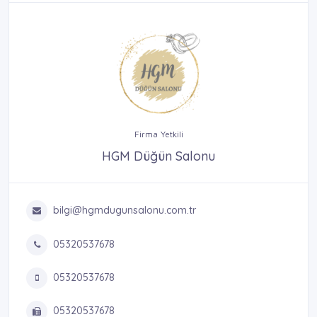
Firma Yetkili
HGM Düğün Salonu
bilgi@hgmdugunsalonu.com.tr
05320537678
05320537678
05320537678