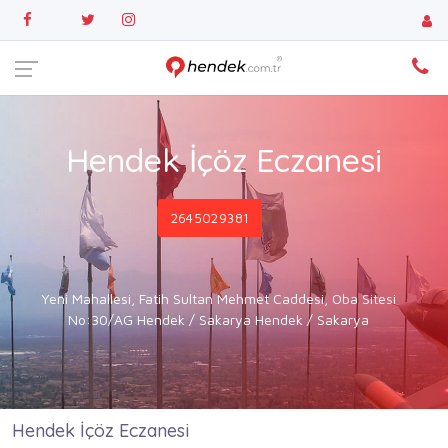
Hendek İçöz Eczanesi
2645029381
Yeni Mahallesi, Fatih Sultan Mehmet Caddesi, Oba Sitesi
No:30/AG Hendek / Sakarya Hendek / Sakarya
Hendek İçöz Eczanesi