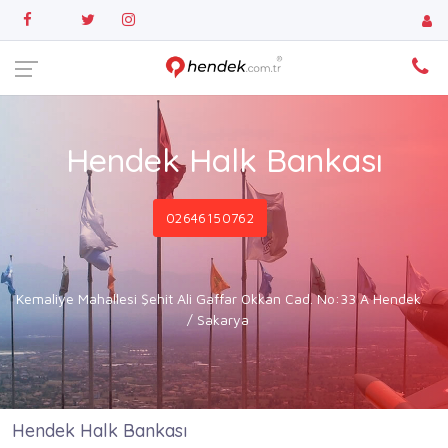
Hendek Halk Bankası
02646150762
Kemaliye Mahallesi Şehit Ali Gaffar Okkan Cad. No:33 A Hendek
/ Sakarya
Hendek Halk Bankası