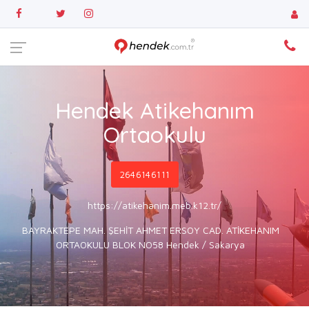
Hendek Atikehanım
Ortaokulu
2646146111
https://atikehanim.meb.k12.tr/
BAYRAKTEPE MAH. ŞEHİT AHMET ERSOY CAD. ATİKEHANIM
ORTAOKULU BLOK NO58 Hendek / Sakarya