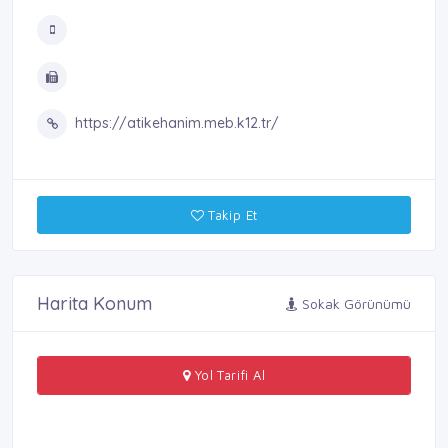
https://atikehanim.meb.k12.tr/
Takip Et
Harita Konum
Sokak Görünümü
Yol Tarifi Al