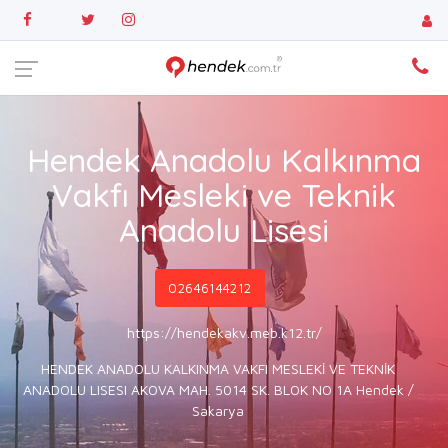
Hendek Anadolu Kalkınma
Vakfı Mesleki ve Teknik
Anadolu Lisesi
02646144212
https://hendekakv.meb.k12.tr/
HENDEK ANADOLU KALKINMA VAKFI MESLEKİ VE TEKNİK
ANADOLU LISESI AKOVA MAH. 5014 SK. BLOK NO 1A Hendek /
Sakarya