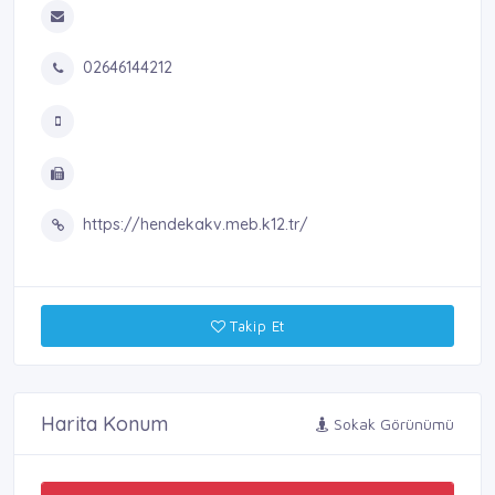
02646144212
https://hendekakv.meb.k12.tr/
Takip Et
Harita Konum
Sokak Görünümü