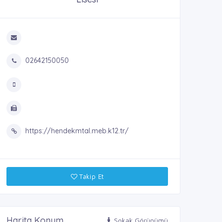
02642150050
https://hendekmtal.meb.k12.tr/
Takip Et
Harita Konum
Sokak Görünümü