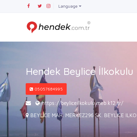
Language
Hendek Beylice İlkokulu
05057684995
https://beyliceilkokulu.meb.k12.tr/
BEYLİCE MAH. MERKEZ296 SK. BEYLICE ILKO