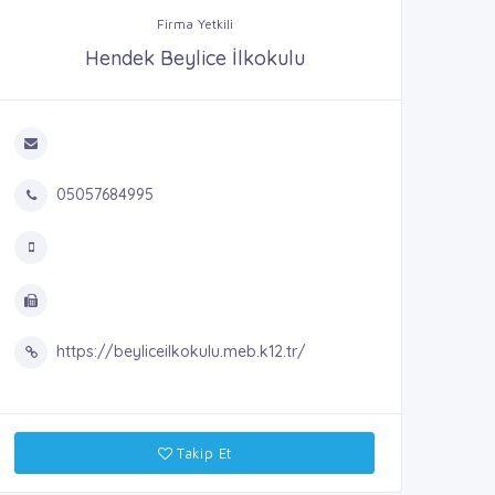
Firma Yetkili
Hendek Beylice İlkokulu
05057684995
https://beyliceilkokulu.meb.k12.tr/
Takip Et