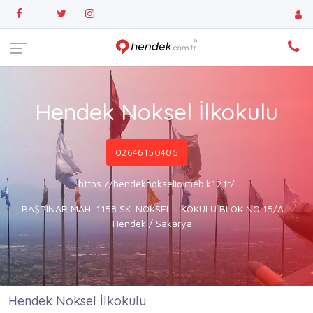
Hendek Noksel İlkokulu
02646150405
https://hendeknokselio.meb.k12.tr/
BAŞPINAR MAH. 1158 SK. NOKSEL ILKOKULU BLOK NO 15/A
Hendek / Sakarya
Hendek Noksel İlkokulu