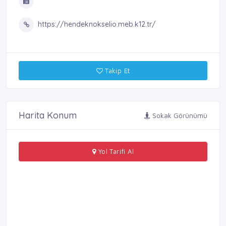
https://hendeknokselio.meb.k12.tr/
Takip Et
Harita Konum
Sokak Görünümü
Yol Tarifi Al