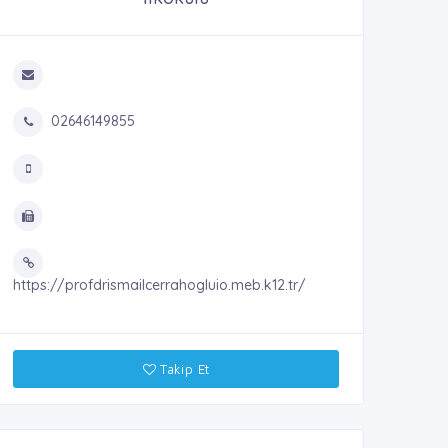
02646149855
https://profdrismailcerrahogluio.meb.k12.tr/
Takip Et