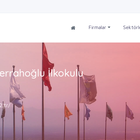
Firmalar
Sektör
Cerrahoğlu İlkokulu
2.tr/
a