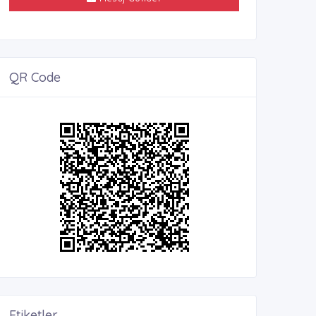
QR Code
Etiketler