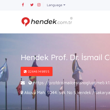
Language
Hendek Prof. Dr. İsmail 
02646149855
https://profdrismailcerrahogluio.meb.k1
Akova Mah. 5044. sok No 5 Hendek / Sakary