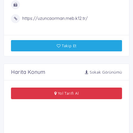
https://uzuncaorman.meb.k12.tr/
Takip Et
Harita Konum
Sokak Görünümü
Yol Tarifi Al