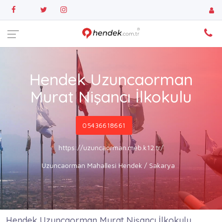
Hendek Uzuncaorman
Murat Nişancı İlkokulu
05436618661
https://uzuncaorman.meb.k12.tr/
Uzuncaorman Mahallesi Hendek / Sakarya
Hendek Uzuncaorman Murat Nişancı İlkokulu