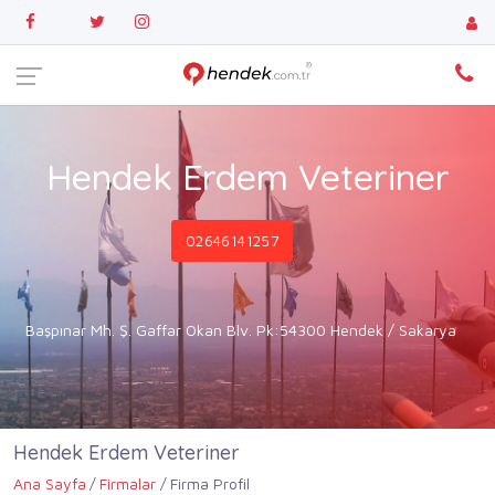
Hendek Erdem Veteriner
02646141257
Başpınar Mh. Ş. Gaffar Okan Blv. Pk:54300 Hendek / Sakarya
Hendek Erdem Veteriner
Ana Sayfa
Firmalar
Firma Profil