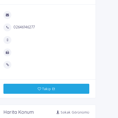
02646146277
Takip Et
Harita Konum
Sokak Görünümü