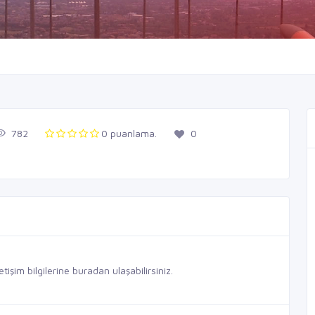
782
0 puanlama.
0
im bilgilerine buradan ulaşabilirsiniz.