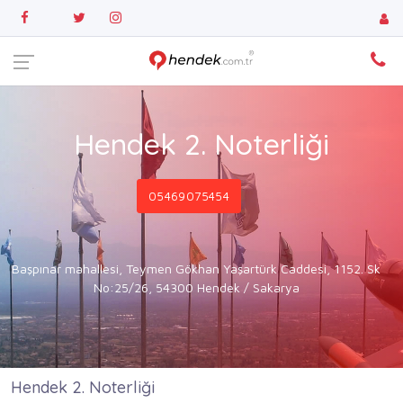
Hendek 2. Noterliği
05469075454
Başpınar mahallesi, Teymen Gökhan Yaşartürk Caddesi, 1152. Sk
No:25/26, 54300 Hendek / Sakarya
Hendek 2. Noterliği