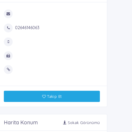
02646146063
Takip Et
Harita Konum
Sokak Görünümü