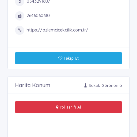
0543291607
2646060610
https://ozlemcicekcilik.com.tr/
Takip Et
Harita Konum
Sokak Görünümü
Yol Tarifi Al