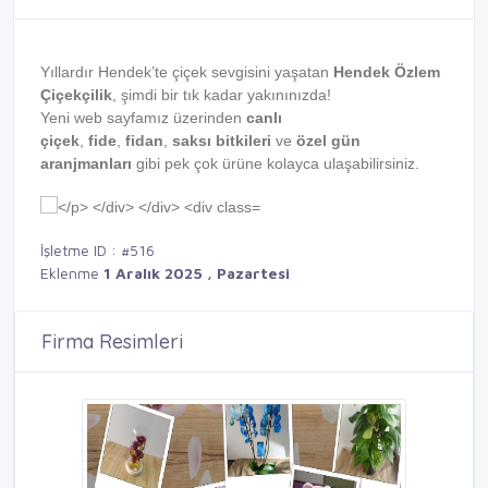
Yıllardır Hendek’te çiçek sevgisini yaşatan
Hendek Özlem
Çiçekçilik
, şimdi bir tık kadar yakınınızda!
Yeni web sayfamız üzerinden
canlı
çiçek
,
fide
,
fidan
,
saksı bitkileri
ve
özel gün
aranjmanları
gibi pek çok ürüne kolayca ulaşabilirsiniz.
İşletme ID : #516
Eklenme
1 Aralık 2025 , Pazartesi
Firma Resimleri