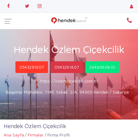
Hendek Özlem Çiçekcilik
0543291607
0543291607
2646060610
https://ozlemcicekcilik.com.tr/
Başpınar Mahallesi, 1145. Sokak. 2/A, 54300 Hendek / Sakarya
Hendek Özlem Çiçekcilik
Ana Sayfa
Firmalar
Firma Profil