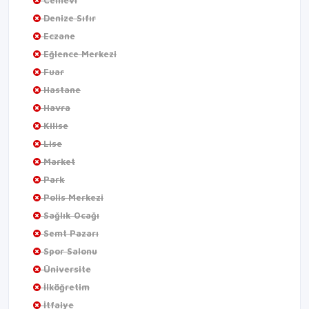
Cemevi
Denize Sıfır
Eczane
Eğlence Merkezi
Fuar
Hastane
Havra
Kilise
Lise
Market
Park
Polis Merkezi
Sağlık Ocağı
Semt Pazarı
Spor Salonu
Üniversite
İlköğretim
İtfaiye