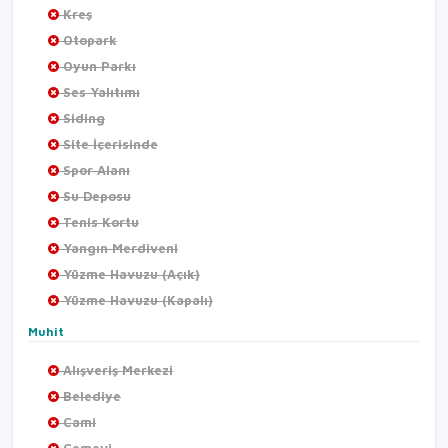
Kreş
Otopark
Oyun Parkı
Ses Yalıtımı
Siding
Site İçerisinde
Spor Alanı
Su Deposu
Tenis Kortu
Yangın Merdiveni
Yüzme Havuzu (Açık)
Yüzme Havuzu (Kapalı)
Muhit
Alışveriş Merkezi
Belediye
Cami