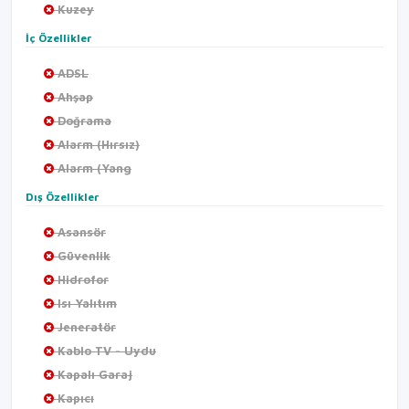
Kuzey
İç Özellikler
ADSL
Ahşap
Doğrama
Alarm (Hırsız)
Alarm (Yang
Dış Özellikler
Asansör
Güvenlik
Hidrofor
Isı Yalıtım
Jeneratör
Kablo TV - Uydu
Kapalı Garaj
Kapıcı