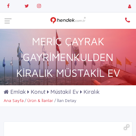
MERİÇ ÇAYRAK
GAYRİMENKULDEN
KİRALIK MÜSTAKİL EV
Emlak
Konut
Müstakil Ev
Kiralık
Ana Sayfa
Ürün & İlanlar
İlan Detay