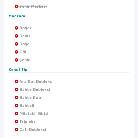
Şehir Merkezi
Manzara
Boğaz
Deniz
Doğa
Göl
Şehir
Konut Tipi
Ara Kat Dubleks
Bahçe Dubleksi
Bahçe Katı
Bahçeli
Müstakil Girişli
Tripleks
Çatı Dubleksi