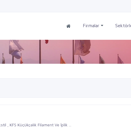
Firmalar
Sektör
l , KFS Küçükçalık Filament Ve İplik ...