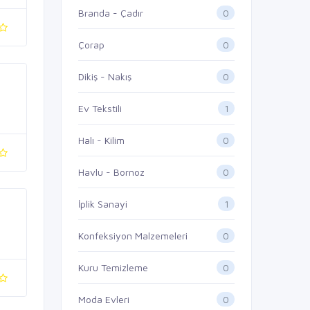
0
Branda - Çadır
0
Çorap
0
Dikiş - Nakış
1
Ev Tekstili
0
Halı - Kilim
0
Havlu - Bornoz
1
İplik Sanayi
0
Konfeksiyon Malzemeleri
0
Kuru Temizleme
0
Moda Evleri