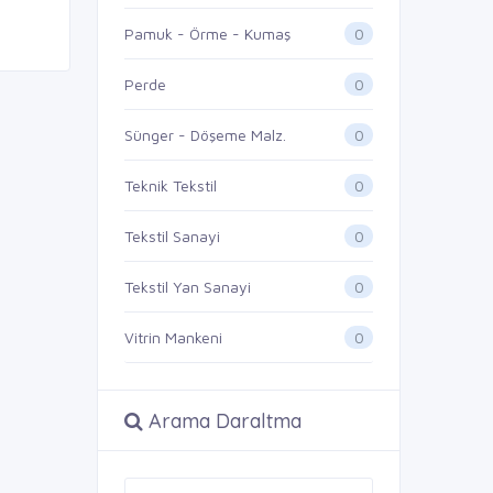
0
Pamuk - Örme - Kumaş
0
Perde
0
Sünger - Döşeme Malz.
0
Teknik Tekstil
0
Tekstil Sanayi
0
Tekstil Yan Sanayi
0
Vitrin Mankeni
Arama Daraltma