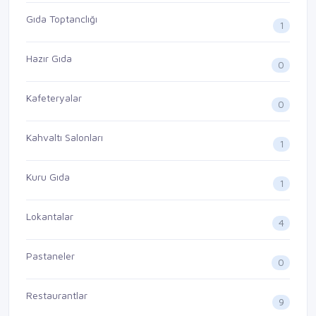
Gıda Toptanclığı
1
Hazır Gıda
0
Kafeteryalar
0
Kahvaltı Salonları
1
Kuru Gıda
1
Lokantalar
4
Pastaneler
0
Restaurantlar
9