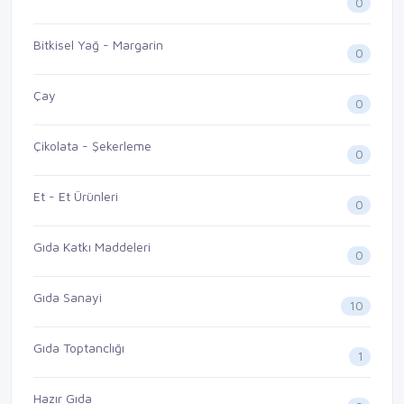
0
Bitkisel Yağ - Margarin
0
Çay
0
Çikolata - Şekerleme
0
Et - Et Ürünleri
0
Gıda Katkı Maddeleri
0
Gıda Sanayi
10
Gıda Toptanclığı
1
Hazır Gıda