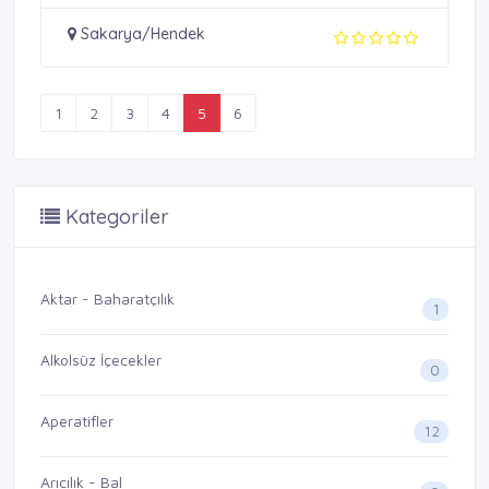
Sakarya/Hendek
1
2
3
4
5
6
Kategoriler
Aktar - Baharatçılık
1
Alkolsüz İçecekler
0
Aperatifler
12
Arıcılık - Bal