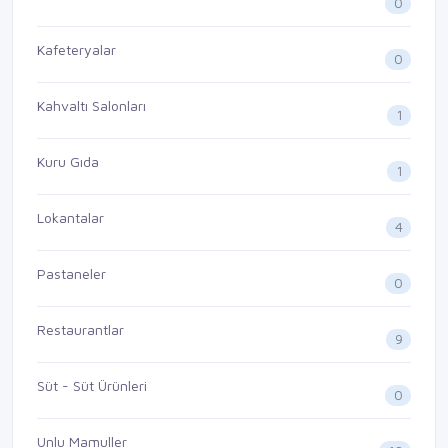
0
Kafeteryalar
0
Kahvaltı Salonları
1
Kuru Gıda
1
Lokantalar
4
Pastaneler
0
Restaurantlar
9
Süt - Süt Ürünleri
0
Unlu Mamuller