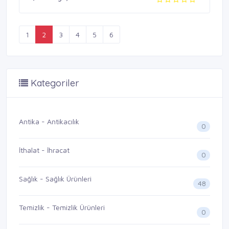
1
2
3
4
5
6
Kategoriler
Antika - Antikacılık
0
İthalat - İhracat
0
Sağlık - Sağlık Ürünleri
48
Temizlik - Temizlik Ürünleri
0