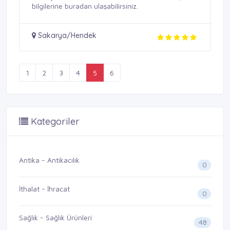
bilgilerine buradan ulaşabilirsiniz.
Sakarya/Hendek
1
2
3
4
5
6
Kategoriler
Antika - Antikacılık
0
İthalat - İhracat
0
Sağlık - Sağlık Ürünleri
48